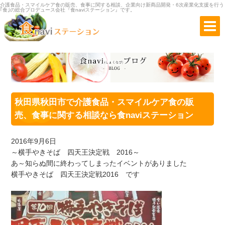
介護食品・スマイルケア食の販売、食事に関する相談、企業向け新商品開発・6次産業化支援を行う
｢食｣の総合プロデュース会社『食naviステーション』です。
秋田県秋田市で介護食品・スマイルケア食の販
売、食事に関する相談なら食naviステーション
2016年9月6日
～横手やきそば 四天王決定戦 2016～
あ～知らぬ間に終わってしまったイベントがありました
横手やきそば 四天王決定戦2016 です