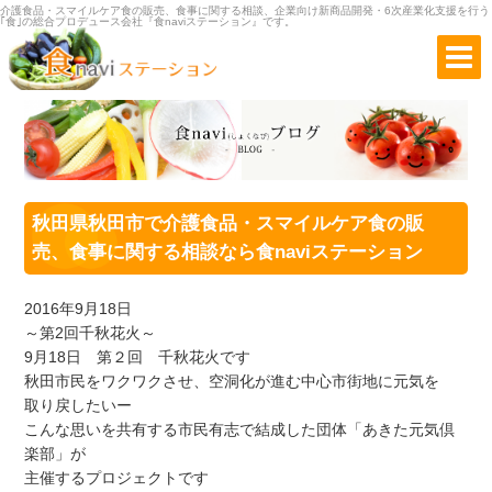
介護食品・スマイルケア食の販売、食事に関する相談、企業向け新商品開発・6次産業化支援を行う
｢食｣の総合プロデュース会社『食naviステーション』です。
秋田県秋田市で介護食品・スマイルケア食の販
売、食事に関する相談なら食naviステーション
2016年9月18日
～第2回千秋花火～
9月18日 第２回 千秋花火です
秋田市民をワクワクさせ、空洞化が進む中心市街地に元気を
取り戻したいー
こんな思いを共有する市民有志で結成した団体「あきた元気倶
楽部」が
主催するプロジェクトです